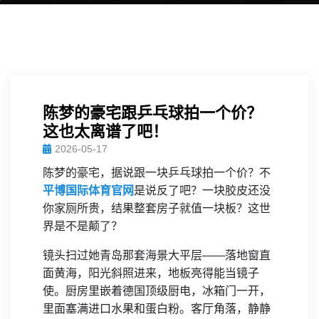
陈梦的豪宅跟乒乓球拍一个价？
这也太离谱了吧！
2026-05-17
陈梦的豪宅，据说跟一块乒乓球拍一个价？不
平博国际体育官网
是说反了吧？一块胶皮还没
你家厕所贵，结果整套房子就值一块板？这世
界是不是颠了？
镜头扫过她青岛那套海景大平层——落地窗直
面黄海，阳光斜照进来，地板亮得能当镜子
使。厨房里嵌着德国顶级厨电，冰箱门一开，
里面塞满进口水果和蛋白粉。客厅角落，静静