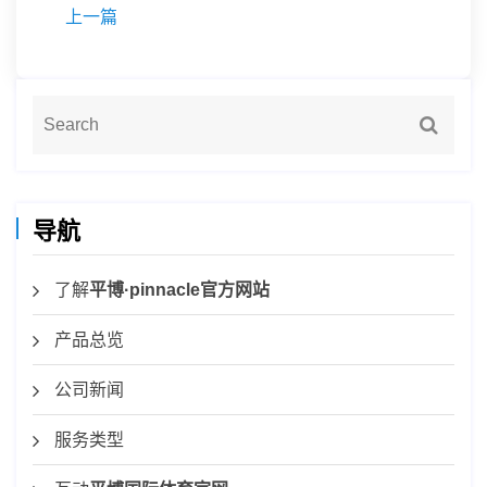
上一篇
导航
了解
平博·pinnacle官方网站
产品总览
公司新闻
服务类型