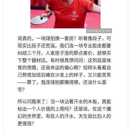
说真的，一块球拍换一套房？听着像段子，可
现实比段子还荒诞。我们连一块专业胶皮都要
纠结三个月，人家房子涨的那点差价，就够买
下整个器材店。有时候真想问问：这到底是体
育的馈赠，还是命运的偏心眼？但转头看看自
己熬夜加班后瘫在沙发上的样子，又只能苦笑
——算了，我连球拍都懒得擦，还谈什么豪
宅？
所以问题来了：当一块沾着汗水的木板，真能
标出一个人价值的上限吗？还是说，在这个魔
幻的世界里，有些人的汗水，天生就比别人的
更值钱？