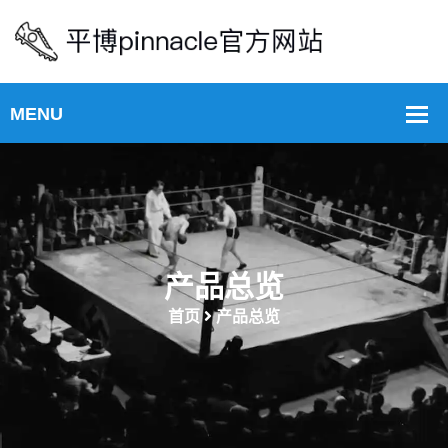
产品总览
首页
产品总览