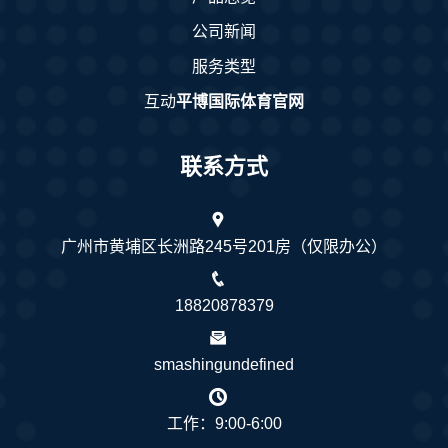
公司新闻
服务类型
互动
平博国际体育官网
联系方式
广州市黄埔区长洲路245号201房（仅限办公）
18820878379
smashingundefined
工作：9:00-6:00