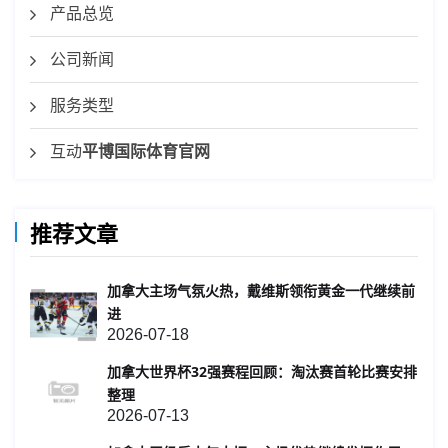
产品总览
公司新闻
服务类型
互动
平博国际体育官网
推荐文章
加拿大主场气氛火热，戴维斯领衔黄金一代继续前
进
2026-07-18
加拿大世界杯32强赛程回顾：淘汰赛首轮比赛安排
整理
2026-07-13