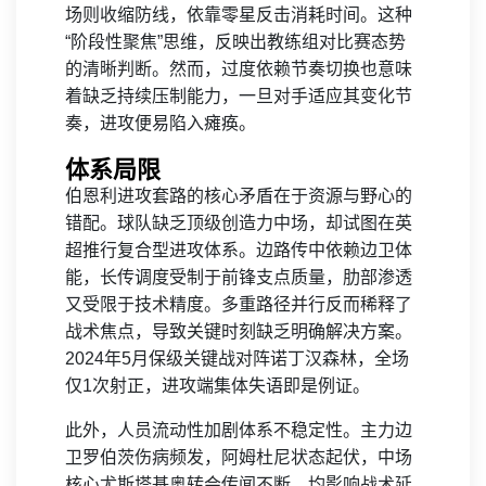
场则收缩防线，依靠零星反击消耗时间。这种
“阶段性聚焦”思维，反映出教练组对比赛态势
的清晰判断。然而，过度依赖节奏切换也意味
着缺乏持续压制能力，一旦对手适应其变化节
奏，进攻便易陷入瘫痪。
体系局限
伯恩利进攻套路的核心矛盾在于资源与野心的
错配。球队缺乏顶级创造力中场，却试图在英
超推行复合型进攻体系。边路传中依赖边卫体
能，长传调度受制于前锋支点质量，肋部渗透
又受限于技术精度。多重路径并行反而稀释了
战术焦点，导致关键时刻缺乏明确解决方案。
2024年5月保级关键战对阵诺丁汉森林，全场
仅1次射正，进攻端集体失语即是例证。
此外，人员流动性加剧体系不稳定性。主力边
卫罗伯茨伤病频发，阿姆杜尼状态起伏，中场
核心尤斯塔基奥转会传闻不断，均影响战术延