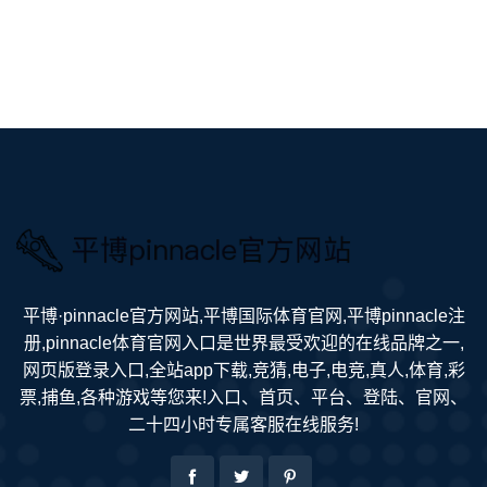
平博·pinnacle官方网站,平博国际体育官网,平博pinnacle注
册,pinnacle体育官网入口是世界最受欢迎的在线品牌之一,
网页版登录入口,全站app下载,竞猜,电子,电竞,真人,体育,彩
票,捕鱼,各种游戏等您来!入口、首页、平台、登陆、官网、
二十四小时专属客服在线服务!