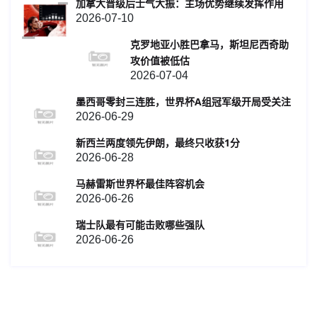
加拿大晋级后士气大振：主场优势继续发挥作用
2026-07-10
克罗地亚小胜巴拿马，斯坦尼西奇助
攻价值被低估
2026-07-04
墨西哥零封三连胜，世界杯A组冠军级开局受关注
2026-06-29
新西兰两度领先伊朗，最终只收获1分
2026-06-28
马赫雷斯世界杯最佳阵容机会
2026-06-26
瑞士队最有可能击败哪些强队
2026-06-26