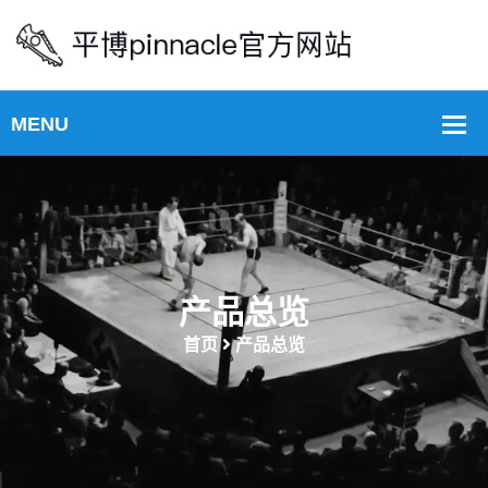
产品总览
首页
产品总览