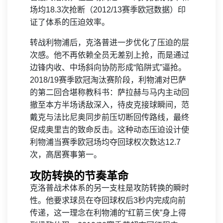
场均18.3次抢断（2012/13赛季欧冠数据）印
证了体系的压迫效率。
转战利物浦后，克洛普进一步优化了压迫的层
次感。他不再依赖全员无差别上抢，而是通过
边锋内收、中场斜向协防形成“陷阱式”逼抢。
2018/19赛季欧冠淘汰赛阶段，利物浦对巴萨
的第二回合堪称教科书：萨拉赫与马内主动回
撤至本方半场诱敌深入，待皮克接球瞬间，范
戴克与法比尼奥同步前压切断回传路线，最终
促成奥里吉的致命反击。这种动态压迫设计使
利物浦当赛季欧冠场均夺回球权次数达12.7
次，高居赛事第一。
攻防转换的节奏革命
克洛普战术体系的另一支柱是攻防转换的瞬时
性。他要求球员在夺回球权后3秒内完成向前
传递，这一理念在利物浦的“红箭三侠”身上得