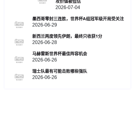
攻价值被低估
2026-07-04
墨西哥零封三连胜，世界杯A组冠军级开局受关注
2026-06-29
新西兰两度领先伊朗，最终只收获1分
2026-06-28
马赫雷斯世界杯最佳阵容机会
2026-06-26
瑞士队最有可能击败哪些强队
2026-06-26