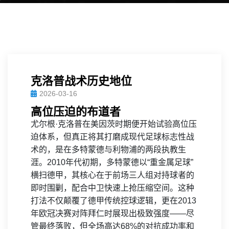
克洛普战术历史地位
2026-03-16
高位压迫的布道者
尤尔根·克洛普在美因茨时期便开始试验高位压
迫体系，但真正将其打磨成现代足球标志性战
术的，是在多特蒙德与利物浦的两段执教生
涯。2010年代初期，多特蒙德以“重金属足球”
横扫德甲，其核心在于前场三人组对持球者的
即时围剿，配合中卫快速上抢压缩空间。这种
打法不仅颠覆了德甲传统控球逻辑，更在2013
年欧冠决赛对阵拜仁时展现出极致强度——尽
管最终落败，但全场高达68%的对抗成功率和