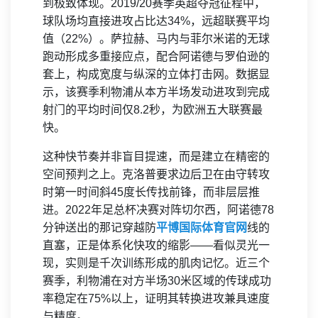
到极致体现。2019/20赛季英超夺冠征程中，
球队场均直接进攻占比达34%，远超联赛平均
值（22%）。萨拉赫、马内与菲尔米诺的无球
跑动形成多重接应点，配合阿诺德与罗伯逊的
套上，构成宽度与纵深的立体打击网。数据显
示，该赛季利物浦从本方半场发动进攻到完成
射门的平均时间仅8.2秒，为欧洲五大联赛最
快。
这种快节奏并非盲目提速，而是建立在精密的
空间预判之上。克洛普要求边后卫在由守转攻
时第一时间斜45度长传找前锋，而非层层推
进。2022年足总杯决赛对阵切尔西，阿诺德78
分钟送出的那记穿越防
平博国际体育官网
线的
直塞，正是体系化快攻的缩影——看似灵光一
现，实则是千次训练形成的肌肉记忆。近三个
赛季，利物浦在对方半场30米区域的传球成功
率稳定在75%以上，证明其转换进攻兼具速度
与精度。