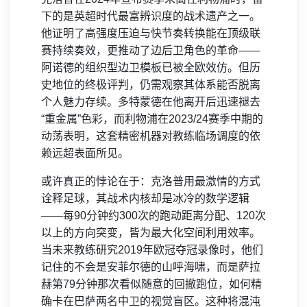
下的是英超时代最富辨识度的战术遗产之一。
他证明了高强度压迫与快节奏转换能在顶级联
赛持续奏效，更推动了边后卫角色的革命——
阿诺德的组织型边卫模板已被全欧效仿。但历
史地位的终极评判，仍需观察其体系能否脱离
个人魅力存续。多特蒙德在他离开后迅速褪去
“重金属”色彩，而利物浦在2023/24赛季中期的
动荡表明，这套精密机器对教练临场调度的依
赖远超表面所见。
或许真正的悖论在于：克洛普用最激情的方式
诠释足球，其战术内核却是冰冷的数学逻辑
——每90分钟约300次的跑动距离分配、120次
以上的方向突变，皆为最大化空间利用效率。
当未来教练研究2019年欧冠夺冠录像时，他们
记住的不会是安菲尔德的山呼海啸，而是萨拉
赫第79分钟那次看似随意的回撤跑位，如何精
确卡在巴萨两名中卫的视觉盲区。这种将混沌