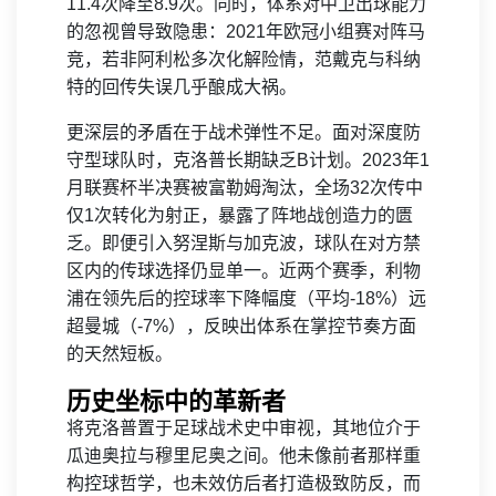
11.4次降至8.9次。同时，体系对中卫出球能力
的忽视曾导致隐患：2021年欧冠小组赛对阵马
竞，若非阿利松多次化解险情，范戴克与科纳
特的回传失误几乎酿成大祸。
更深层的矛盾在于战术弹性不足。面对深度防
守型球队时，克洛普长期缺乏B计划。2023年1
月联赛杯半决赛被富勒姆淘汰，全场32次传中
仅1次转化为射正，暴露了阵地战创造力的匮
乏。即便引入努涅斯与加克波，球队在对方禁
区内的传球选择仍显单一。近两个赛季，利物
浦在领先后的控球率下降幅度（平均-18%）远
超曼城（-7%），反映出体系在掌控节奏方面
的天然短板。
历史坐标中的革新者
将克洛普置于足球战术史中审视，其地位介于
瓜迪奥拉与穆里尼奥之间。他未像前者那样重
构控球哲学，也未效仿后者打造极致防反，而