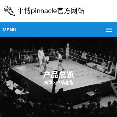
产品总览
首页
产品总览