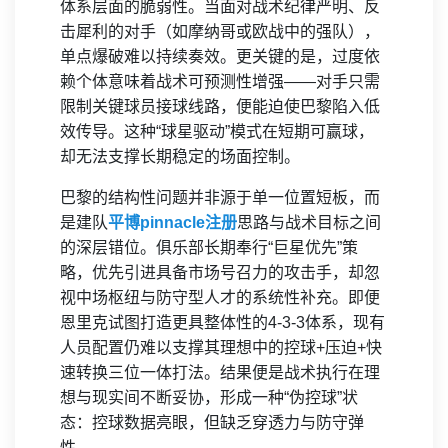
体系层面的脆弱性。当面对战术纪律严明、反
击犀利的对手（如摩纳哥或欧战中的强队），
单点爆破难以持续奏效。更关键的是，过度依
赖个体意味着战术可预测性增强——对手只需
限制关键球员接球线路，便能迫使巴黎陷入低
效传导。这种“球星驱动”模式在短期可赢球，
却无法支撑长期稳定的场面控制。
巴黎的结构性问题并非源于单一位置短板，而
是建队
平博pinnacle注册
思路与战术目标之间
的深层错位。俱乐部长期奉行“巨星优先”策
略，优先引进具备市场号召力的攻击手，却忽
视中场枢纽与防守型人才的系统性补充。即便
恩里克试图打造更具整体性的4-3-3体系，现有
人员配置仍难以支撑其理想中的控球+压迫+快
速转换三位一体打法。结果便是战术执行在理
想与现实间不断妥协，形成一种“伪控球”状
态：控球数据亮眼，但缺乏穿透力与防守弹
性。