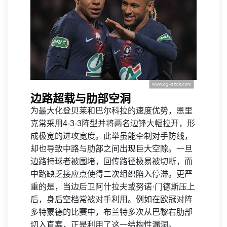
边路超载与肋部空洞
为最大化登贝莱和巴尔科拉的速度优势，恩里
克常采用4-3-3阵型并将两名边锋大幅拉开，形
成极宽的进攻宽度。此举虽能牵制对手防线，
却也导致中路与肋部之间出现巨大空隙。一旦
边路持球者被围堵，回传路径极易被切断，而
中路缺乏接应点使得二次组织陷入停滞。更严
重的是，当边后卫阿什拉夫或努诺·门德斯压上
后，身后空档常被对手利用。例如在欧冠对阵
多特蒙德的比赛中，布兰特多次从巴黎右肋部
切入直塞，正是利用了这一结构性漏洞。