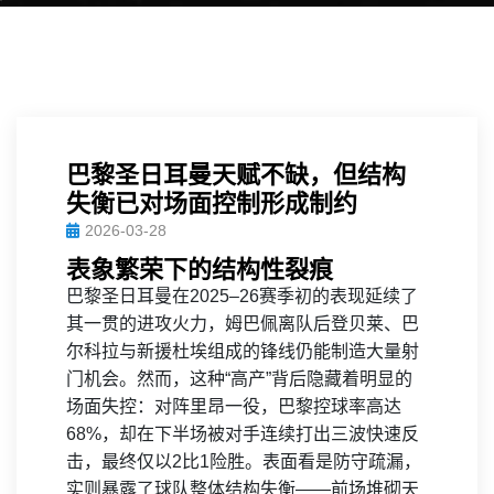
巴黎圣日耳曼天赋不缺，但结构
失衡已对场面控制形成制约
2026-03-28
表象繁荣下的结构性裂痕
巴黎圣日耳曼在2025–26赛季初的表现延续了
其一贯的进攻火力，姆巴佩离队后登贝莱、巴
尔科拉与新援杜埃组成的锋线仍能制造大量射
门机会。然而，这种“高产”背后隐藏着明显的
场面失控：对阵里昂一役，巴黎控球率高达
68%，却在下半场被对手连续打出三波快速反
击，最终仅以2比1险胜。表面看是防守疏漏，
实则暴露了球队整体结构失衡——前场堆砌天