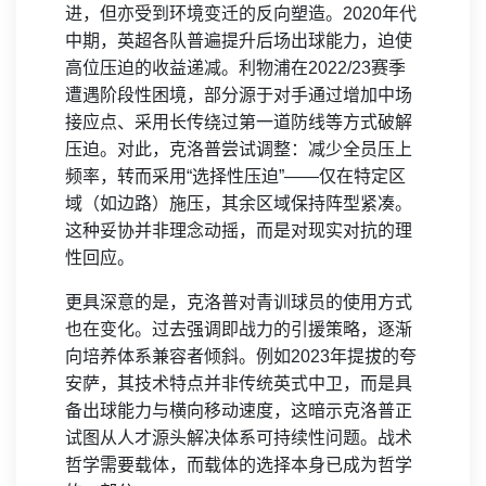
进，但亦受到环境变迁的反向塑造。2020年代
中期，英超各队普遍提升后场出球能力，迫使
高位压迫的收益递减。利物浦在2022/23赛季
遭遇阶段性困境，部分源于对手通过增加中场
接应点、采用长传绕过第一道防线等方式破解
压迫。对此，克洛普尝试调整：减少全员压上
频率，转而采用“选择性压迫”——仅在特定区
域（如边路）施压，其余区域保持阵型紧凑。
这种妥协并非理念动摇，而是对现实对抗的理
性回应。
更具深意的是，克洛普对青训球员的使用方式
也在变化。过去强调即战力的引援策略，逐渐
向培养体系兼容者倾斜。例如2023年提拔的夸
安萨，其技术特点并非传统英式中卫，而是具
备出球能力与横向移动速度，这暗示克洛普正
试图从人才源头解决体系可持续性问题。战术
哲学需要载体，而载体的选择本身已成为哲学