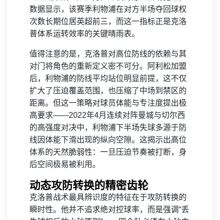
数据显示，该赛季利物浦在对方半场夺回球权
次数长期位居英超前三，而这一指标正是克洛
普体系运转效率的关键晴雨表。
值得注意的是，克洛普对高位防线的依赖与其
对门将角色的重新定义密不可分。阿利松加盟
后，利物浦的防线平均站位明显前提，这不仅
扩大了压迫覆盖范围，也压缩了中场到禁区的
距离。但这一策略对球员体能与专注度提出极
高要求——2022年4月连续对阵曼城与切尔西
的高强度对决中，利物浦下半场失球多源于防
线因体能下滑出现的纵向空隙。这揭示出高位
体系的天然脆弱性：一旦压迫节奏被打断，身
后空间极易被利用。
动态攻防转换的精密齿轮
克洛普战术最具辨识度的特征在于攻防转换的
瞬时性。他并不追求绝对控球率，而是强调“丢