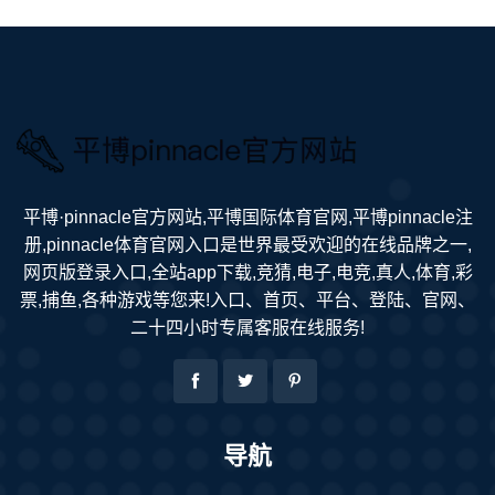
平博·pinnacle官方网站,平博国际体育官网,平博pinnacle注
册,pinnacle体育官网入口是世界最受欢迎的在线品牌之一,
网页版登录入口,全站app下载,竞猜,电子,电竞,真人,体育,彩
票,捕鱼,各种游戏等您来!入口、首页、平台、登陆、官网、
二十四小时专属客服在线服务!
导航