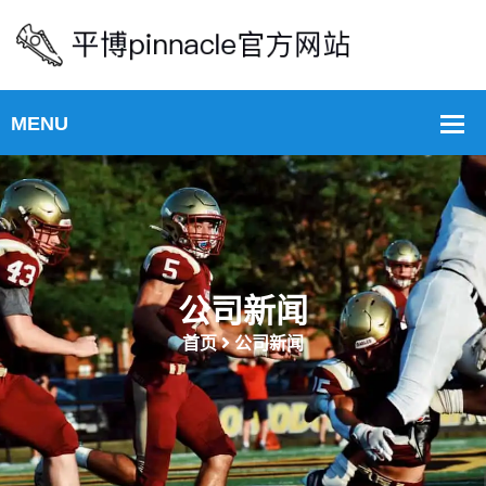
公司新闻
首页
公司新闻