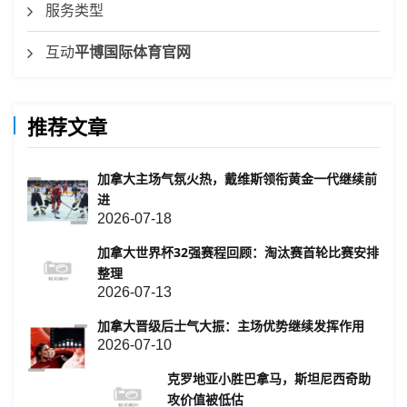
服务类型
互动
平博国际体育官网
推荐文章
加拿大主场气氛火热，戴维斯领衔黄金一代继续前
进
2026-07-18
加拿大世界杯32强赛程回顾：淘汰赛首轮比赛安排
整理
2026-07-13
加拿大晋级后士气大振：主场优势继续发挥作用
2026-07-10
克罗地亚小胜巴拿马，斯坦尼西奇助
攻价值被低估