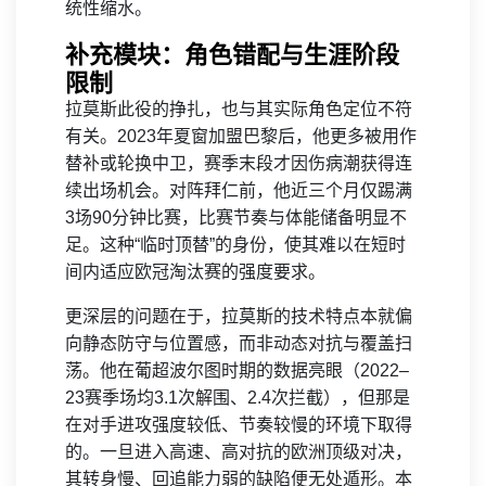
统性缩水。
补充模块：角色错配与生涯阶段
限制
拉莫斯此役的挣扎，也与其实际角色定位不符
有关。2023年夏窗加盟巴黎后，他更多被用作
替补或轮换中卫，赛季末段才因伤病潮获得连
续出场机会。对阵拜仁前，他近三个月仅踢满
3场90分钟比赛，比赛节奏与体能储备明显不
足。这种“临时顶替”的身份，使其难以在短时
间内适应欧冠淘汰赛的强度要求。
更深层的问题在于，拉莫斯的技术特点本就偏
向静态防守与位置感，而非动态对抗与覆盖扫
荡。他在葡超波尔图时期的数据亮眼（2022–
23赛季场均3.1次解围、2.4次拦截），但那是
在对手进攻强度较低、节奏较慢的环境下取得
的。一旦进入高速、高对抗的欧洲顶级对决，
其转身慢、回追能力弱的缺陷便无处遁形。本